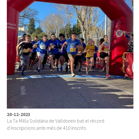
20-12-2023
La 7a Milla Solidària de Valldoreix bat el rècord
d’inscripcions amb més de 410 inscrits