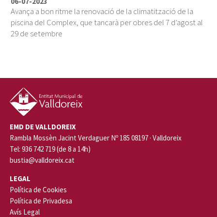
06-07-2023
Avança a bon ritme la renovació de la climatització de la
piscina del Complex, que tancarà per obres del 7 d’agost al
29 de setembre
EMD DE VALLDOREIX
Rambla Mossèn Jacint Verdaguer Nº 185 08197 · Valldoreix
Tel: 936 742 719 (de 8 a 14h)
bustia@valldoreix.cat
LEGAL
Política de Cookies
Política de Privadesa
Avís Legal