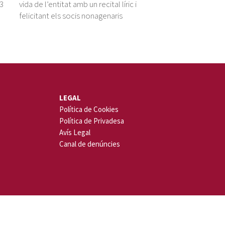
23
vida de l’entitat amb un recital líric i
felicitant els socis nonagenaris
LEGAL
Política de Cookies
Política de Privadesa
Avís Legal
Canal de denúncies