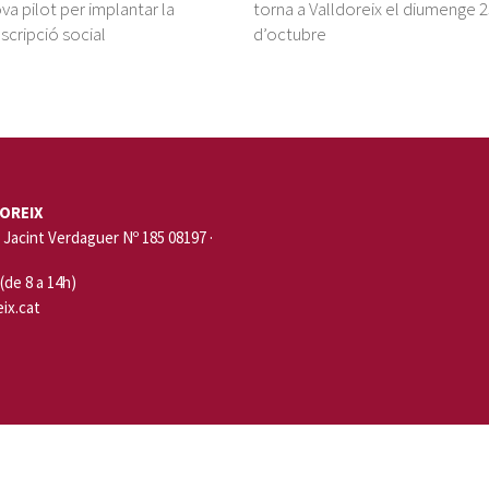
va pilot per implantar la
torna a Valldoreix el diumenge 
scripció social
d’octubre
OREIX
Jacint Verdaguer Nº 185 08197 ·
 (de 8 a 14h)
ix.cat