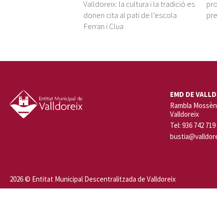
Valldoreix: la cultura i la tradició es
pro
donen cita al pati de l’escola
pre
Ferran i Clua
EMD DE VALLD
Rambla Mossèn 
Valldoreix
Tel: 936 742 719
bustia@valldore