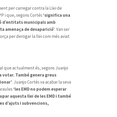
‘significa una
ió d’entitats municipals amb
ota amenaça de desaparició’
r a votar. També genera greus
ionar’
‘les EMD no podem esperar
par aquesta llei de les EMD i també
es d’ajuts i subvencions,