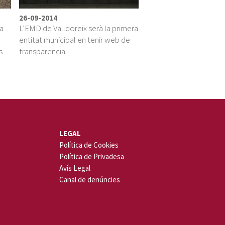
26-09-2014
 a
L’EMD de Valldoreix serà la primera
entitat municipal en tenir web de
s
transparencia
LEGAL
Política de Cookies
Política de Privadesa
Avís Legal
Canal de denúncies