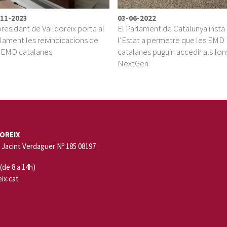
-11-2023
03-06-2022
president de Valldoreix porta al
El Parlament de Catalunya insta
lament les reivindicacions de
l’Estat a permetre que les EMD
s EMD catalanes
catalanes puguin accedir als fon
NextGen
OREIX
Jacint Verdaguer Nº 185 08197 ·
 (de 8 a 14h)
ix.cat