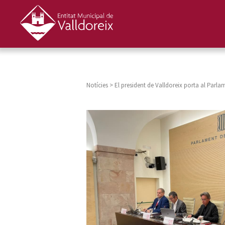
Notícies
>
El president de Valldoreix porta al Parla