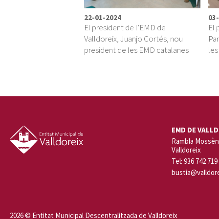
22-01-2024
03
El president de l’EMD de
El 
Valldoreix, Juanjo Cortés, nou
Par
president de les EMD catalanes
le
EMD DE VALLD
Rambla Mossèn 
Valldoreix
Tel: 936 742 719
bustia@valldore